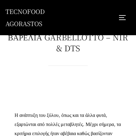
Skip
TECNOFOOD
to
TOGG
content
AGORASTOS
ΒΑΡΕΛΙΑ GARBELLOTTO – NIR
& DTS
Η ανάπτυξη του ξύλου, όπως και τα άλλα φυτά,
εξαρτώνται από πολλές μεταβλητές. Μέχρι σήμερα, τα
κριτήρια επιλογής ήταν αβέβαια καθώς βασίζονταν